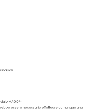
incipali
modulo MAGO**
otrebbe essere necessario effettuare comunque una