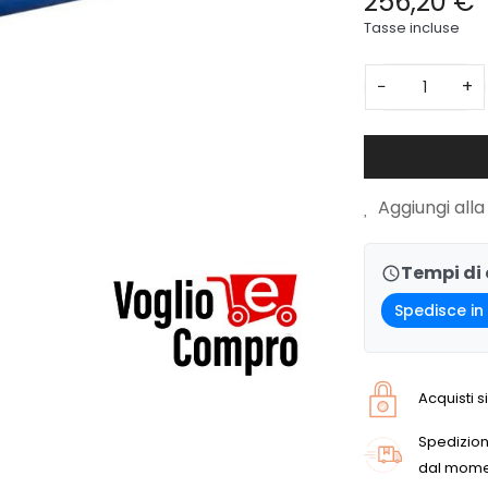
256,20 €
Tasse incluse
−
+
Aggiungi alla 
Tempi di
schedule
Spedisce in 
Acquisti s
Spedizion
dal mome