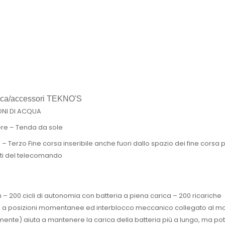
ronica/accessori TEKNO'S
ONI DI ACQUA
ere – Tenda da sole
erzo Fine corsa inseribile anche fuori dallo spazio dei fine corsa pr
nti del telecomando
Ah – 200 cicli di autonomia con batteria a piena carica – 200 ricariche
ante a posizioni momentanee ed interblocco meccanico collegato al 
nte) aiuta a mantenere la carica della batteria più a lungo, ma p