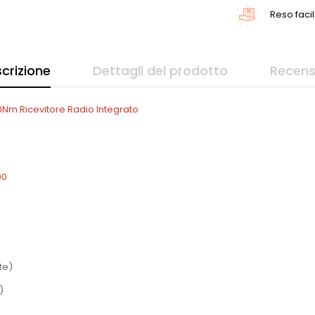
Reso facil
crizione
Dettagli del prodotto
Recens
m Ricevitore Radio Integrato
0
te)
)