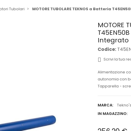
tori Tubolari
MOTORE TUBOLARE TEKNOS a Batteria T45EN50B
MOTORE TU
T45EN50B 
Integrato
Codice:
T45E
Scrivi la tua r
Alimentazione con 
autonomia con bat
Tapparella - scr
MARCA:
Tekno'
IN MAGAZZINO: