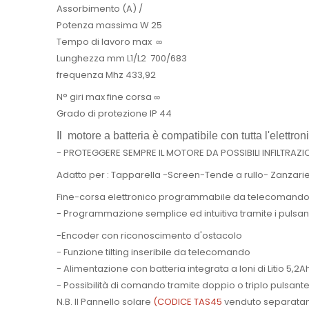
Assorbimento (A) /
Potenza massima W 25
Tempo di lavoro max ∞
Lunghezza mm L1/L2 700/683
frequenza Mhz 433,92
N° giri max fine corsa ∞
Grado di protezione IP 44
Il motore a batteria è compatibile con tutta l'elett
- PROTEGGERE SEMPRE IL MOTORE DA POSSIBILI INFILTRAZI
Adatto per : Tapparella -Screen-Tende a rullo- Zanzari
Fine-corsa elettronico programmabile da telecomando – T
- Programmazione semplice ed intuitiva tramite i pulsa
-Encoder con riconoscimento d'ostacolo
- Funzione tilting inseribile da telecomando
- Alimentazione con batteria integrata a Ioni di Litio 5,2
- Possibilità di comando tramite doppio o triplo puls
N.B. Il Pannello solare
(CODICE TAS45
venduto separatame