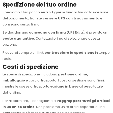
Spedizione del tuo ordine
Spediamo il tuo pacco
entro 2 giorni lavorativi
dalla ricezione
del pagamento, tramite
corriere UPS con tracciamento
e
consegna senza firma.
Se desideri una
consegna con firma
(UPS Extra), è previsto un
costo aggiuntivo
. Contattaci prima di selezionare questa
opzione.
Riceverai sempre un
link per tracciare la spedizione
in tempo
reale.
Costi di spedizione
Le spese di spedizione includono
gestione ordine,
imballaggio
e costi di trasporto. I costi di gestione sono
fissi
,
mentre le spese di trasporto
variano in base al peso
totale
dell’ordine.
Per risparmiare, ti consigliamo di
raggruppare tutti gli articoli
in un unico ordine
. Non possiamo unire ordini separati, quindi
ogni ordine avrà spese di spedizione indipendenti.