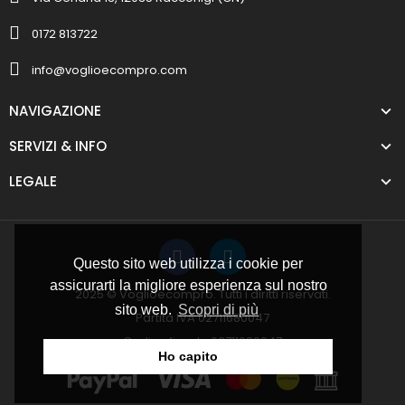
0172 813722
info@voglioecompro.com
NAVIGAZIONE
SERVIZI & INFO
LEGALE
Questo sito web utilizza i cookie per
assicurarti la migliore esperienza sul nostro
2025 © Voglioecompro. Tutti i diritti riservati.
sito web.
Scopri di più
Partita IVA 02711680047
Codice fiscale 02711680047
Ho capito