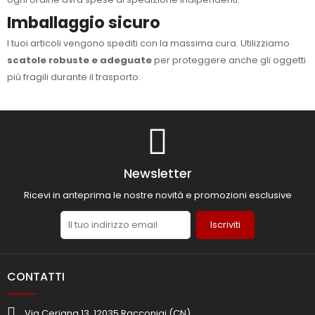
Imballaggio sicuro
I tuoi articoli vengono spediti con la massima cura. Utilizziamo
scatole robuste e adeguate
per proteggere anche gli oggetti
più fragili durante il trasporto.
Newsletter
Ricevi in anteprima le nostre novità e promozioni esclusive
Iscriviti
CONTATTI
Via Ceriana 13, 12035 Racconigi (CN)