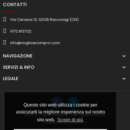
CONTATTI
Via Ceriana 13, 12035 Racconigi (CN)
0172 813722
info@voglioecompro.com
NAVIGAZIONE
SERVIZI & INFO
LEGALE
Questo sito web utilizza i cookie per
assicurarti la migliore esperienza sul nostro
2025 © Voglioecompro. Tutti i diritti riservati.
sito web.
Scopri di più
Partita IVA 02711680047
Codice fiscale 02711680047